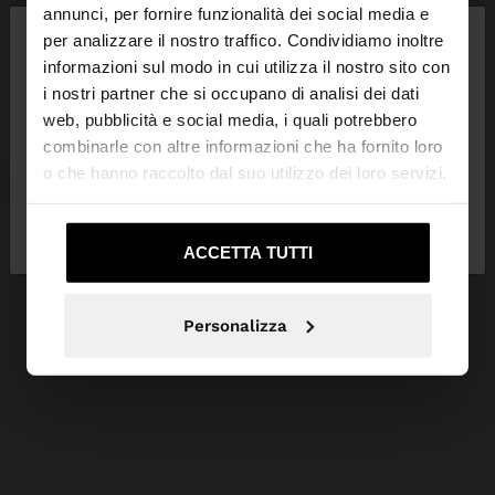
×
annunci, per fornire funzionalità dei social media e
ciao
per analizzare il nostro traffico. Condividiamo inoltre
informazioni sul modo in cui utilizza il nostro sito con
i nostri partner che si occupano di analisi dei dati
Stai accedendo al sito da Italia. Vuoi navigare sul
web, pubblicità e social media, i quali potrebbero
nostro sito United States?
combinarle con altre informazioni che ha fornito loro
o che hanno raccolto dal suo utilizzo dei loro servizi.
No, resta in
Sì, portami su United
Italia
States
ACCETTA TUTTI
Personalizza