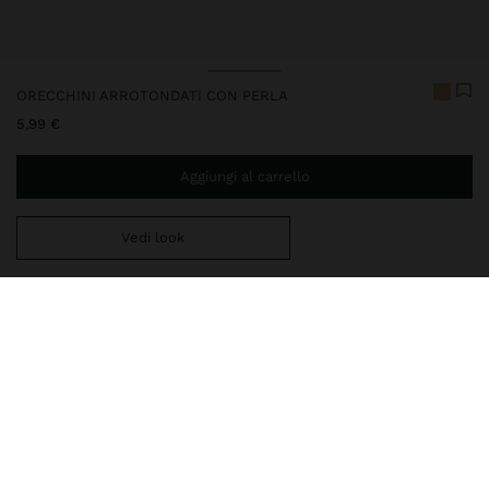
ORECCHINI ARROTONDATI CON PERLA
5,99 €
Aggiungi al carrello
Vedi look
Ti mancano
39,99 €
per la consegna gratuita a domicilio
Consegna in negozio sempre gratuita
247985
|
dorato
La nostra delicata collezione di gioielli comprende collane,
orecchini, bracciali e anelli con finiture in argento rodiato e oro