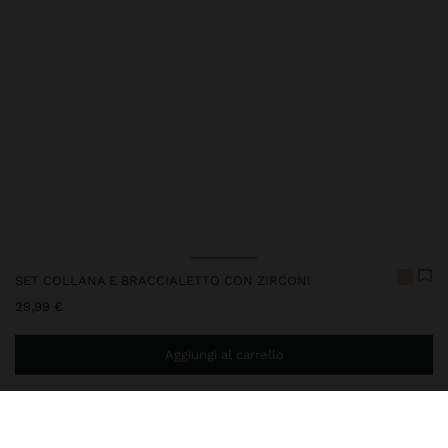
SET COLLANA E BRACCIALETTO CON ZIRCONI
29,99 €
Aggiungi al carrello
Ti mancano
39,99 €
per la consegna gratuita a domicilio