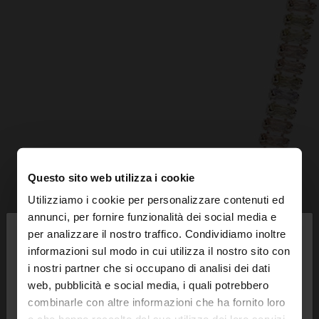
Questo sito web utilizza i cookie
Utilizziamo i cookie per personalizzare contenuti ed
×
annunci, per fornire funzionalità dei social media e
ciao
per analizzare il nostro traffico. Condividiamo inoltre
informazioni sul modo in cui utilizza il nostro sito con
i nostri partner che si occupano di analisi dei dati
Stai accedendo al sito da Italia. Vuoi navigare sul
web, pubblicità e social media, i quali potrebbero
nostro sito United States?
combinarle con altre informazioni che ha fornito loro