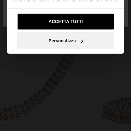
o che hanno raccolto dal suo utilizzo dei loro servizi.
No, resta in
Sì, portami su United
Italia
States
ACCETTA TUTTI
Personalizza