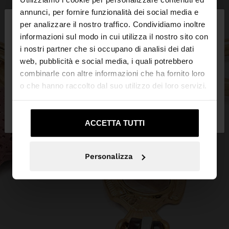
×
annunci, per fornire funzionalità dei social media e
ciao
per analizzare il nostro traffico. Condividiamo inoltre
informazioni sul modo in cui utilizza il nostro sito con
i nostri partner che si occupano di analisi dei dati
Stai accedendo al sito da Italia. Vuoi navigare sul
web, pubblicità e social media, i quali potrebbero
nostro sito United States?
combinarle con altre informazioni che ha fornito loro
o che hanno raccolto dal suo utilizzo dei loro servizi.
No, resta in
Sì, portami su United
Italia
States
ACCETTA TUTTI
Personalizza