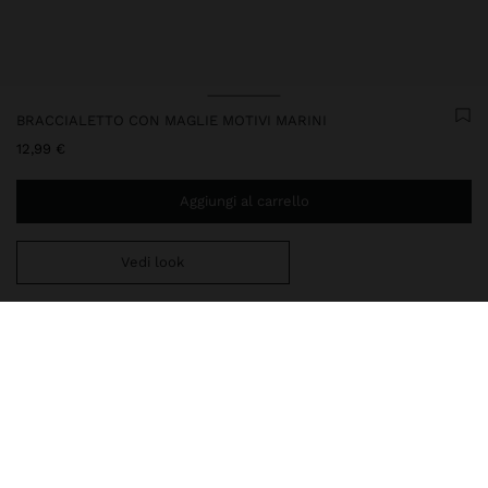
BRACCIALETTO CON MAGLIE MOTIVI MARINI
12,99 €
Aggiungi al carrello
Vedi look
Ti mancano
39,99 €
per la consegna gratuita a domicilio
Consegna in negozio sempre gratuita
247466
|
bianco
Braccialetto di maglie rotonde con pendenti di motivi marini: