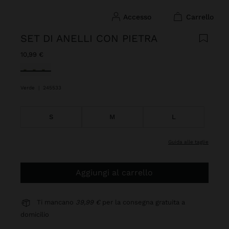
accesso
carrello
SET DI ANELLI CON PIETRA
10,99 €
Selezionato
Verde
|
245533
S
M
L
guida alle taglie
Aggiungi al carrello
Ti mancano
39,99 €
per la consegna gratuita a
domicilio