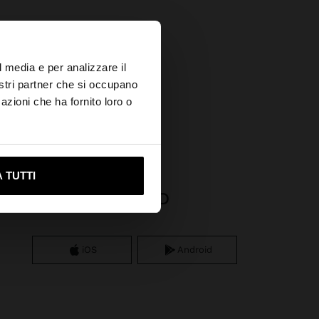
×
l media e per analizzare il
nostri partner che si occupano
azioni che ha fornito loro o
ami su United States
 TUTTI
APP DOWNLOAD
iOS
Android