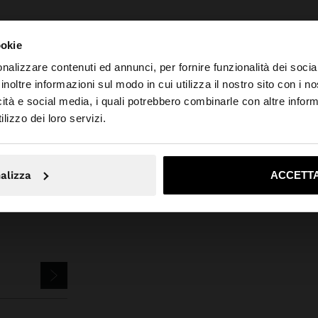
ookie
nalizzare contenuti ed annunci, per fornire funzionalità dei socia
inoltre informazioni sul modo in cui utilizza il nostro sito con i 
icità e social media, i quali potrebbero combinarle con altre inform
o da Italia. Vuoi navigare sul nostro sito United States?
Parfois
Bigiotteria
Anelli
set di anelli con pietra
lizzo dei loro servizi.
No, resta in Italia
Sì, port
alizza
ACCETTA
EWSLETTER