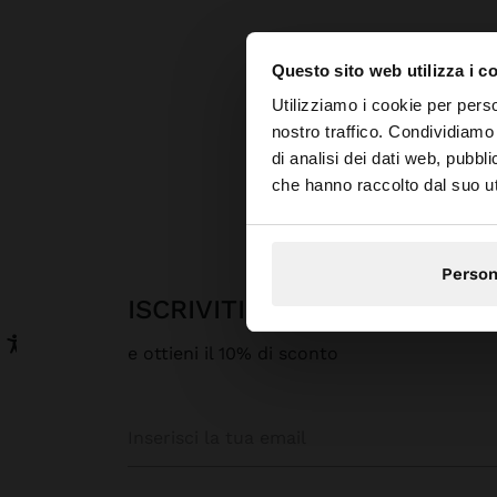
Questo sito web utilizza i c
Ciao
Utilizziamo i cookie per perso
nostro traffico. Condividiamo 
di analisi dei dati web, pubbl
Stai accedendo al sit
che hanno raccolto dal suo uti
Person
ISCRIVITI ALLA NOSTRA N
e ottieni il 10% di sconto