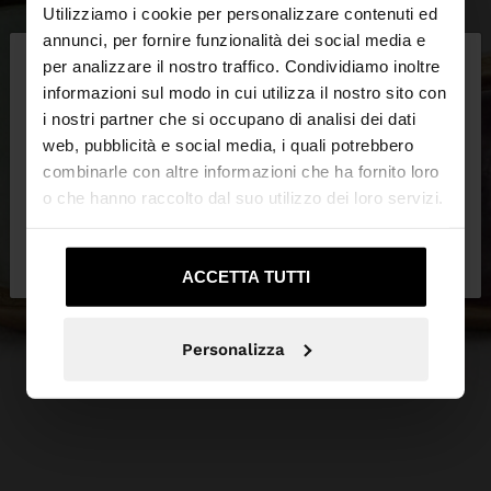
Utilizziamo i cookie per personalizzare contenuti ed
×
annunci, per fornire funzionalità dei social media e
ciao
per analizzare il nostro traffico. Condividiamo inoltre
informazioni sul modo in cui utilizza il nostro sito con
i nostri partner che si occupano di analisi dei dati
Stai accedendo al sito da Italia. Vuoi navigare sul
web, pubblicità e social media, i quali potrebbero
nostro sito United States?
combinarle con altre informazioni che ha fornito loro
o che hanno raccolto dal suo utilizzo dei loro servizi.
No, resta in
Sì, portami su United
Italia
States
ACCETTA TUTTI
Personalizza