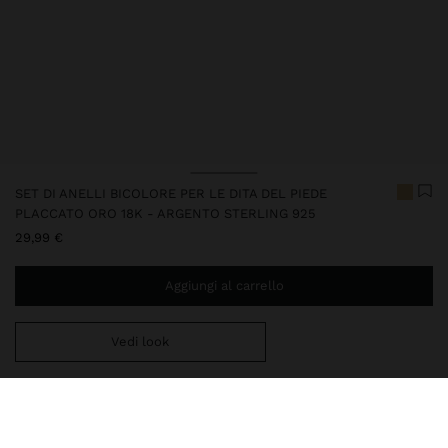
SET DI ANELLI BICOLORE PER LE DITA DEL PIEDE
PLACCATO ORO 18K - ARGENTO STERLING 925
29,99 €
Aggiungi al carrello
Vedi look
Ti mancano
39,99 €
per la consegna gratuita a domicilio
Consegna in negozio sempre gratuita