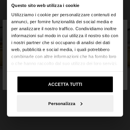
Questo sito web utilizza i cookie
Utilizziamo i cookie per personalizzare contenuti ed
×
annunci, per fornire funzionalità dei social media e
ciao
per analizzare il nostro traffico. Condividiamo inoltre
informazioni sul modo in cui utilizza il nostro sito con
i nostri partner che si occupano di analisi dei dati
Stai accedendo al sito da Italia. Vuoi navigare sul
web, pubblicità e social media, i quali potrebbero
nostro sito United States?
combinarle con altre informazioni che ha fornito loro
o che hanno raccolto dal suo utilizzo dei loro servizi.
No, resta in
Sì, portami su United
Italia
States
ACCETTA TUTTI
Personalizza