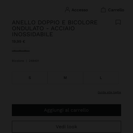
accesso
carrello
ANELLO DOPPIO E BICOLORE
ONDULATO - ACCIAIO
INOSSIDABILE
19,99 €
Selezionato
Bicolore
|
248401
S
M
L
guida alle taglie
Aggiungi al carrello
Vedi look