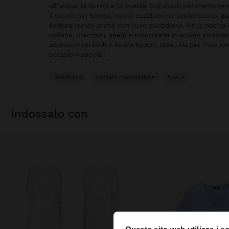
all'acqua, la durata e la qualità. Sviluppati per mantene
il colore nel tempo, non si ossidano né scoloriscono, g
finitura curata anche con l'uso quotidiano. Nella nostra 
collane, orecchini, anelli e braccialetti in acciaio inossida
accessori versatili e senza tempo, ideali sia per l'uso q
occasioni speciali.
Gioielleria
Acciaio Inossidabile
Anelli
indossalo con