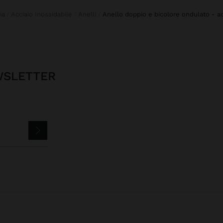
ia
Acciaio Inossidabile
Anelli
anello doppio e bicolore ondulato - ac
EWSLETTER