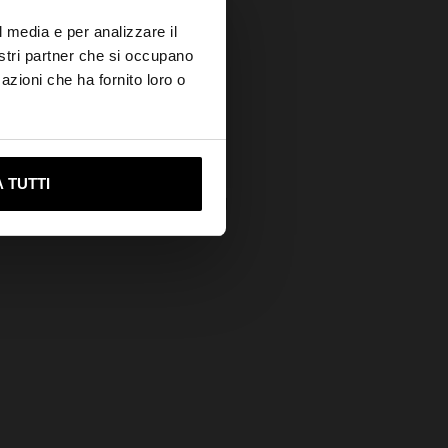
×
l media e per analizzare il
nostri partner che si occupano
azioni che ha fornito loro o
+
ami su United States
 TUTTI
BORSA A SPALLA DI PELLE CON FRANGE
€