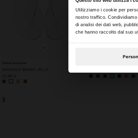
Questo sito web utilizza i c
ciao
Utilizziamo i cookie per perso
nostro traffico. Condividiamo 
di analisi dei dati web, pubbl
Stai accedendo al sit
che hanno raccolto dal suo uti
+
+
Person
Online Exclusive
T-SHIRT CON SCOLLO A 
SANDALO BASSO JELLY
17,99 €
11,99 €
33%
22,99 €