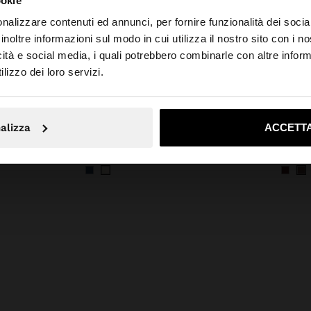
ookie
nalizzare contenuti ed annunci, per fornire funzionalità dei socia
inoltre informazioni sul modo in cui utilizza il nostro sito con i 
icità e social media, i quali potrebbero combinarle con altre inform
o da Italia. Vuoi navigare sul nostro sito United States?
lizzo dei loro servizi.
+
No, resta in Italia
Sì, port
alizza
ACCETTA
V
JEANS 100% COTONE
42,99 €
79,99 