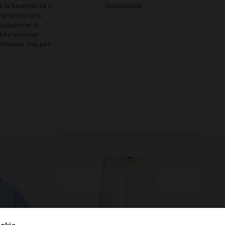
re la lucentezza e
inossidabile
arantendo una
collezione di
bile troverai
uotidiano che per