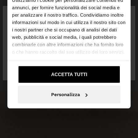
Utilizziamo i cookie per personalizzare contenuti ed
×
annunci, per fornire funzionalità dei social media e
ciao
per analizzare il nostro traffico. Condividiamo inoltre
informazioni sul modo in cui utilizza il nostro sito con
i nostri partner che si occupano di analisi dei dati
Stai accedendo al sito da Italia. Vuoi navigare sul
web, pubblicità e social media, i quali potrebbero
nostro sito United States?
combinarle con altre informazioni che ha fornito loro
o che hanno raccolto dal suo utilizzo dei loro servizi.
No, resta in
Sì, portami su United
Italia
States
ACCETTA TUTTI
Personalizza