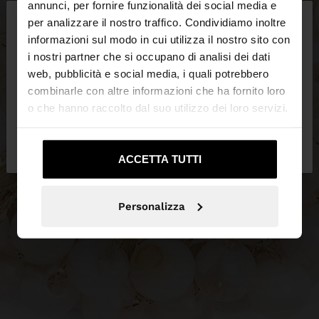
×
annunci, per fornire funzionalità dei social media e
ciao
per analizzare il nostro traffico. Condividiamo inoltre
informazioni sul modo in cui utilizza il nostro sito con
i nostri partner che si occupano di analisi dei dati
Stai accedendo al sito da Italia. Vuoi navigare sul
web, pubblicità e social media, i quali potrebbero
nostro sito United States?
combinarle con altre informazioni che ha fornito loro
o che hanno raccolto dal suo utilizzo dei loro servizi.
No, resta in
Sì, portami su United
Italia
States
ACCETTA TUTTI
Personalizza