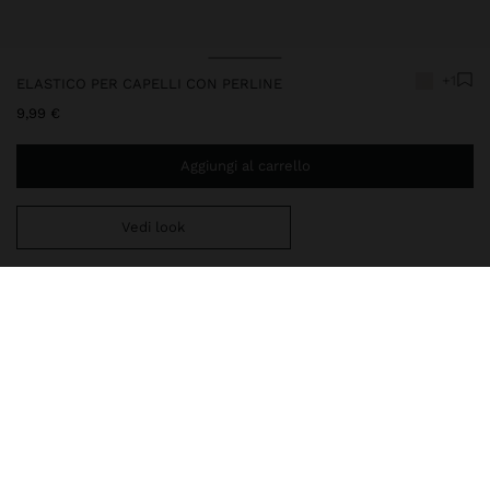
+1
ELASTICO PER CAPELLI CON PERLINE
9,99 €
Aggiungi al carrello
Vedi look
Ti mancano
39,99 €
per la consegna gratuita a domicilio
Consegna in negozio sempre gratuita
221531
|
bianco
Accessori
Accessori per Capelli
Elastici