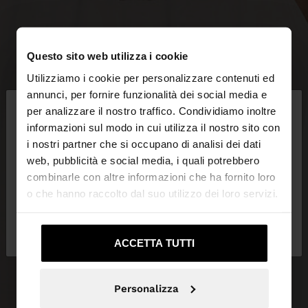
Questo sito web utilizza i cookie
Utilizziamo i cookie per personalizzare contenuti ed
×
annunci, per fornire funzionalità dei social media e
ciao
per analizzare il nostro traffico. Condividiamo inoltre
informazioni sul modo in cui utilizza il nostro sito con
i nostri partner che si occupano di analisi dei dati
Stai accedendo al sito da Italia. Vuoi navigare sul
web, pubblicità e social media, i quali potrebbero
nostro sito United States?
combinarle con altre informazioni che ha fornito loro
o che hanno raccolto dal suo utilizzo dei loro servizi.
No, resta in
Sì, portami su United
Italia
States
ACCETTA TUTTI
Personalizza