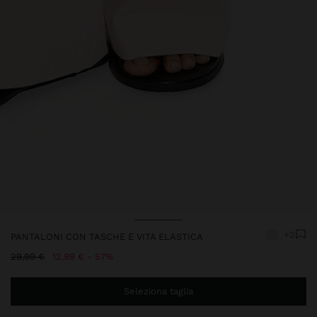
Prezzo Ridotto Da
A
+2
PANTALONI CON TASCHE E VITA ELASTICA
Prezzo Ridotto Da
A
29,99 €
12,99 €
57%
Seleziona taglia