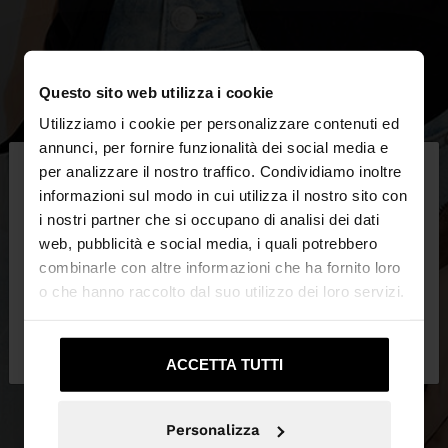
Questo sito web utilizza i cookie
Utilizziamo i cookie per personalizzare contenuti ed
×
annunci, per fornire funzionalità dei social media e
ciao
per analizzare il nostro traffico. Condividiamo inoltre
informazioni sul modo in cui utilizza il nostro sito con
i nostri partner che si occupano di analisi dei dati
Stai accedendo al sito da Italia. Vuoi navigare sul
web, pubblicità e social media, i quali potrebbero
nostro sito United States?
combinarle con altre informazioni che ha fornito loro
o che hanno raccolto dal suo utilizzo dei loro servizi.
No, resta in
Sì, portami su United
Italia
States
ACCETTA TUTTI
Personalizza