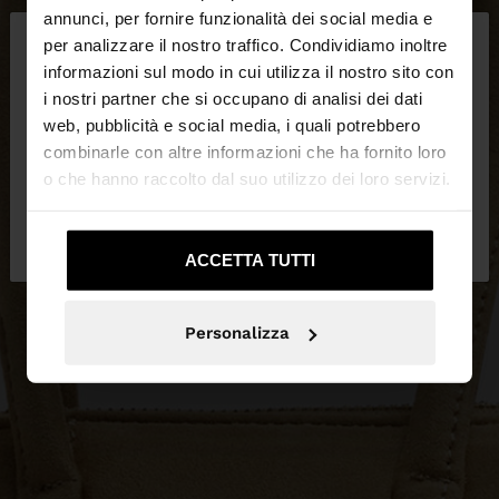
×
annunci, per fornire funzionalità dei social media e
ciao
per analizzare il nostro traffico. Condividiamo inoltre
informazioni sul modo in cui utilizza il nostro sito con
i nostri partner che si occupano di analisi dei dati
Stai accedendo al sito da Svizzera. Vuoi navigare
web, pubblicità e social media, i quali potrebbero
sul nostro sito United States?
combinarle con altre informazioni che ha fornito loro
o che hanno raccolto dal suo utilizzo dei loro servizi.
No, resta in
Sì, portami su United
Svizzera
States
ACCETTA TUTTI
Personalizza