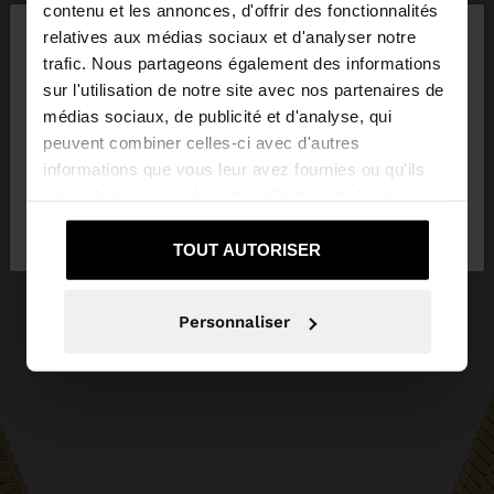
×
contenu et les annonces, d'offrir des fonctionnalités
bonjour
relatives aux médias sociaux et d'analyser notre
trafic. Nous partageons également des informations
sur l'utilisation de notre site avec nos partenaires de
Vous accédez au site depuis Tunisia. Voulez-vous
médias sociaux, de publicité et d'analyse, qui
parcourir notre site au United States?
peuvent combiner celles-ci avec d'autres
informations que vous leur avez fournies ou qu'ils
ont collectées lors de votre utilisation de leurs
Non, je souhaite
Oui, dirigez-moi vers
services.
rester sur Tunisia
United States
TOUT AUTORISER
Personnaliser