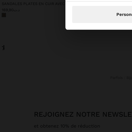
SANDALES PLATES EN CUIR AVEC BRIDES CROISÉES
ROBE LISSE LONGUE 100
د.ت199,90
د.ت169,90
Person
Parfois
Bi
REJOIGNEZ NOTRE NEWSL
et obtenez 10% de réduction