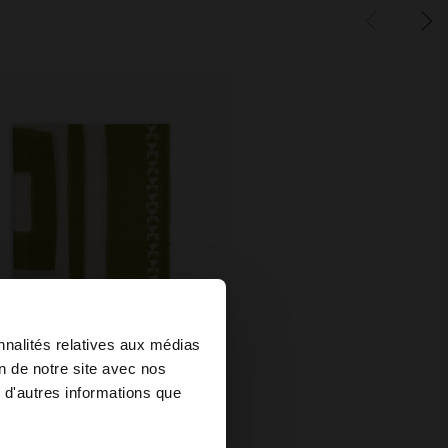
×
nnalités relatives aux médias
on de notre site avec nos
 d'autres informations que
ed States?