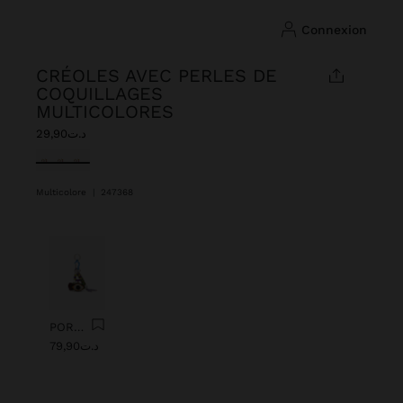
connexion
CRÉOLES AVEC PERLES DE
COQUILLAGES
MULTICOLORES
د.ت29,90
sélectionné(s)
Multicolore
|
247368
Précédent
Suiv
PORTE-CLÉS CHARM AVEC ŒIL DE PERLES
د.ت79,90