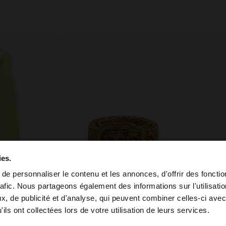
ies.
e personnaliser le contenu et les annonces, d'offrir des fonctio
rafic. Nous partageons également des informations sur l'utilisati
, de publicité et d'analyse, qui peuvent combiner celles-ci avec
 depuis Tunisia. Voulez-vous parcourir notre site au Unit
ils ont collectées lors de votre utilisation de leurs services.