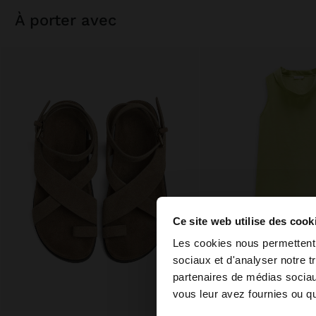
à porter avec
Ce site web utilise des cook
bonjour
Les cookies nous permettent d
sociaux et d'analyser notre t
partenaires de médias sociaux
Vous accédez au site
vous leur avez fournies ou qu'