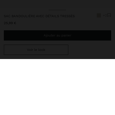
+2
SAC BANDOULIÈRE AVEC DÉTAILS TRESSÉS
25,99 €
Ajouter au panier
Voir le look
Ajoutez
39,99 €
au panier et obtenez la livraison gratuite
248517
|
écru
Sac bandoulière avec détails tressés. Forme rectangulaire.
Doublure intérieure. Fermeture éclair. Dragonne fixe avec œillet.
Comprend une bandoulière ajustable et amovible.
Sacs
Sacs à Bandoulière