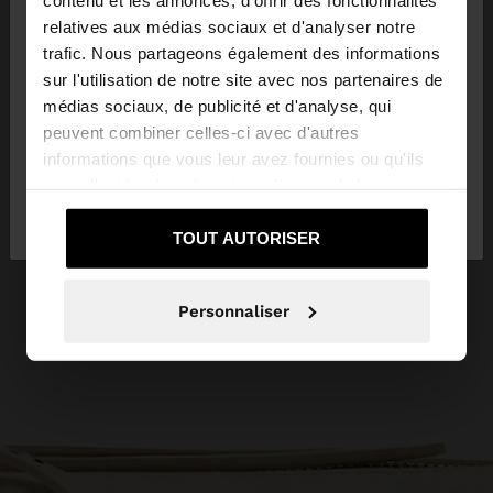
×
bonjour
relatives aux médias sociaux et d'analyser notre
trafic. Nous partageons également des informations
sur l'utilisation de notre site avec nos partenaires de
Vous accédez au site depuis Luxembourg. Voulez-
médias sociaux, de publicité et d'analyse, qui
vous parcourir notre site au United States?
peuvent combiner celles-ci avec d'autres
informations que vous leur avez fournies ou qu'ils
ont collectées lors de votre utilisation de leurs
Non, je souhaite rester
Oui, dirigez-moi
services.
sur Luxembourg
vers United States
TOUT AUTORISER
Personnaliser