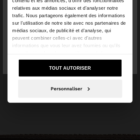
×
contenu et les annonces, d'offrir des fonctionnalités
bonjour
relatives aux médias sociaux et d'analyser notre
trafic. Nous partageons également des informations
sur l'utilisation de notre site avec nos partenaires de
Vous accédez au site depuis Luxembourg. Voulez-
médias sociaux, de publicité et d'analyse, qui
vous parcourir notre site au United States?
peuvent combiner celles-ci avec d'autres
informations que vous leur avez fournies ou qu'ils
ont collectées lors de votre utilisation de leurs
Non, je souhaite rester
Oui, dirigez-moi
services.
sur Luxembourg
vers United States
TOUT AUTORISER
Personnaliser