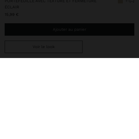
PORTEFEUILLE AVEC TEXTURE ET FERMETURE
+1
ÉCLAIR
15,99 €
Ajouter au panier
Voir le look
Ajoutez
39,99 €
au panier et obtenez la livraison gratuite
244932
|
beige
Portefeuille petit avec texture. Fentes pour cartes et billets.
Compartiment à monnaie. Fermeture éclair. Fente extérieure.
Portefeuilles
Portefeuilles
livraison, échanges et retours