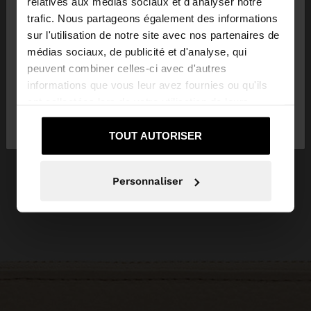
relatives aux médias sociaux et d'analyser notre
trafic. Nous partageons également des informations
sur l'utilisation de notre site avec nos partenaires de
Vous accédez au site depuis Luxembourg. Voulez-
médias sociaux, de publicité et d'analyse, qui
vous parcourir notre site au United States?
peuvent combiner celles-ci avec d'autres
informations que vous leur avez fournies ou qu'ils
ont collectées lors de votre utilisation de leurs
Non, je souhaite rester
Oui, dirigez-moi
services.
sur Luxembourg
vers United States
TOUT AUTORISER
Personnaliser