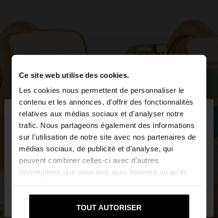
Ce site web utilise des cookies.
Les cookies nous permettent de personnaliser le
×
contenu et les annonces, d'offrir des fonctionnalités
bonjour
relatives aux médias sociaux et d'analyser notre
trafic. Nous partageons également des informations
sur l'utilisation de notre site avec nos partenaires de
Vous accédez au site depuis Luxembourg. Voulez-
médias sociaux, de publicité et d'analyse, qui
vous parcourir notre site au United States?
peuvent combiner celles-ci avec d'autres
informations que vous leur avez fournies ou qu'ils
ont collectées lors de votre utilisation de leurs
Non, je souhaite rester
Oui, dirigez-moi
services.
sur Luxembourg
vers United States
TOUT AUTORISER