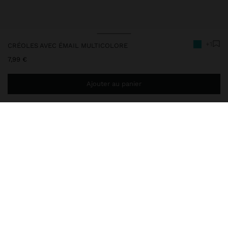
+1
CRÉOLES AVEC ÉMAIL MULTICOLORE
7,99 €
Ajouter au panier
Ajoutez
39,99 €
au panier et obtenez la livraison gratuite
200003
|
multicolore
Créoles courtes avec émail multicolore segmenté. Finition dorée.
Bijoux
Boucles d'Oreilles
Créoles
livraison, échanges et retours