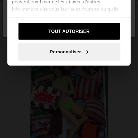
peuvent combiner celles-ci avec d'autres
informations que vous leur avez fournies ou qu'ils
ont collectées lors de votre utilisation de leurs
Non, je souhaite rester
Oui, dirigez-moi
services.
sur Guadeloupe
vers United States
TOUT AUTORISER
Personnaliser