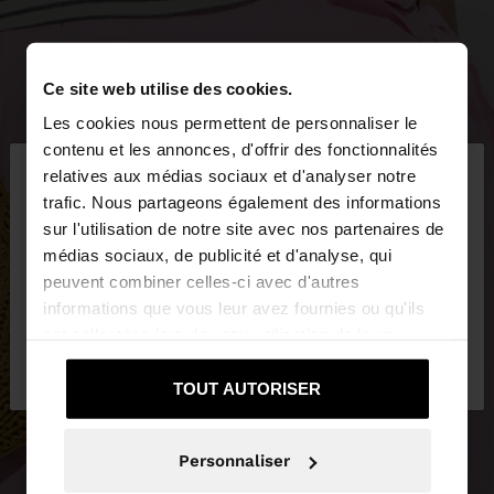
Ce site web utilise des cookies.
Les cookies nous permettent de personnaliser le
×
contenu et les annonces, d'offrir des fonctionnalités
bonjour
relatives aux médias sociaux et d'analyser notre
trafic. Nous partageons également des informations
sur l'utilisation de notre site avec nos partenaires de
Vous accédez au site depuis France. Voulez-vous
médias sociaux, de publicité et d'analyse, qui
parcourir notre site au United States?
peuvent combiner celles-ci avec d'autres
informations que vous leur avez fournies ou qu'ils
ont collectées lors de votre utilisation de leurs
Non, je souhaite
Oui, dirigez-moi vers
services.
rester sur France
United States
TOUT AUTORISER
Personnaliser