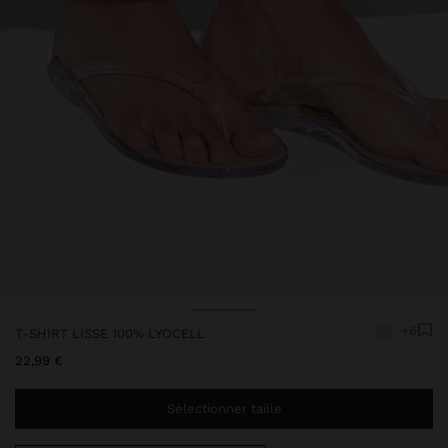
Prix réduit de
à
+6
T-SHIRT LISSE 100% LYOCELL
22,99 €
Sélectionner taille