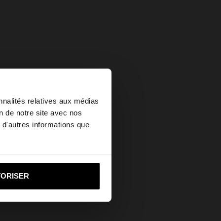
×
nnalités relatives aux médias
on de notre site avec nos
 d'autres informations que
ed States?
i vers United States
TORISER