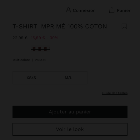
connexion
panier
T-SHIRT IMPRIMÉ 100% COTON
Prix réduit de
à
22,99 €
15,99 €
30%
sélectionné(s)
Multicolore
|
248479
XS/S
M/L
guide des tailles
Ajouter au panier
Voir le look