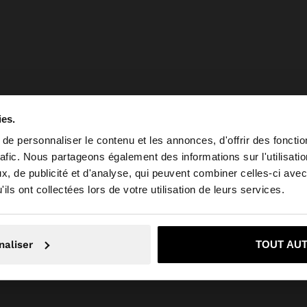
ies.
e personnaliser le contenu et les annonces, d'offrir des fonctio
rafic. Nous partageons également des informations sur l'utilisati
, de publicité et d'analyse, qui peuvent combiner celles-ci avec
 depuis France. Voulez-vous parcourir notre site au Unit
ils ont collectées lors de votre utilisation de leurs services.
Non, je souhaite rester sur France
Oui, dirigez-mo
naliser
TOUT AU