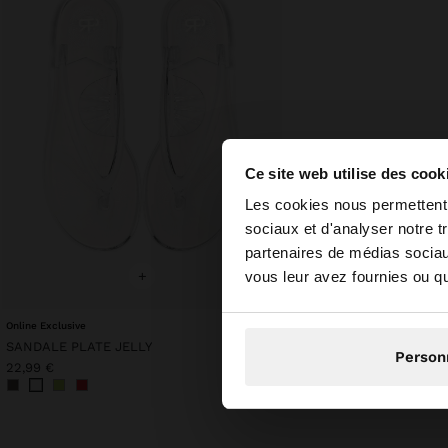
Ce site web utilise des cook
bonjour
Les cookies nous permettent d
sociaux et d'analyser notre t
partenaires de médias sociaux
Vous accédez au site
+
vous leur avez fournies ou qu'
Online Exclusive
SANDALE PLATE JELLY
Person
22,99 €