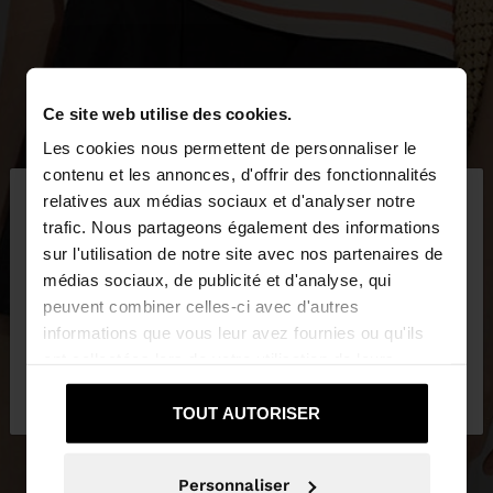
Ce site web utilise des cookies.
Les cookies nous permettent de personnaliser le
×
contenu et les annonces, d'offrir des fonctionnalités
bonjour
relatives aux médias sociaux et d'analyser notre
trafic. Nous partageons également des informations
sur l'utilisation de notre site avec nos partenaires de
Vous accédez au site depuis France. Voulez-vous
médias sociaux, de publicité et d'analyse, qui
parcourir notre site au United States?
peuvent combiner celles-ci avec d'autres
informations que vous leur avez fournies ou qu'ils
ont collectées lors de votre utilisation de leurs
Non, je souhaite
Oui, dirigez-moi vers
services.
rester sur France
United States
TOUT AUTORISER
Personnaliser