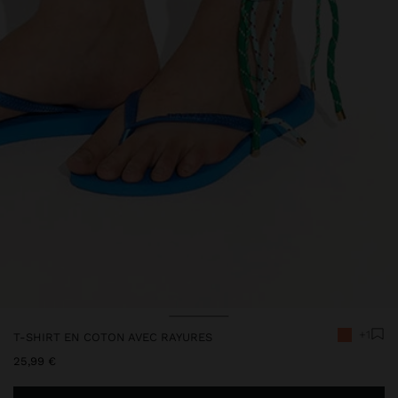
Prix réduit de
à
+1
T-SHIRT EN COTON AVEC RAYURES
25,99 €