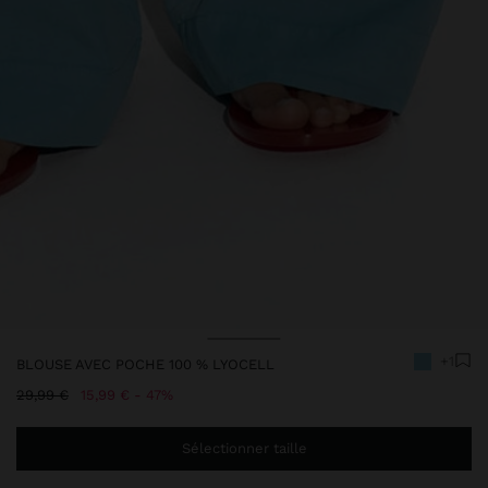
Prix réduit de
à
+1
BLOUSE AVEC POCHE 100 % LYOCELL
Prix réduit de
à
29,99 €
15,99 €
47%
Sélectionner taille