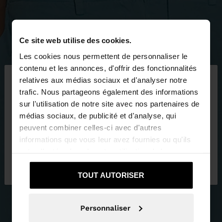
Ce site web utilise des cookies.
Les cookies nous permettent de personnaliser le
×
contenu et les annonces, d'offrir des fonctionnalités
bonjour
relatives aux médias sociaux et d'analyser notre
trafic. Nous partageons également des informations
sur l'utilisation de notre site avec nos partenaires de
Vous accédez au site depuis France. Voulez-vous
médias sociaux, de publicité et d'analyse, qui
parcourir notre site au United States?
peuvent combiner celles-ci avec d'autres
informations que vous leur avez fournies ou qu'ils
ont collectées lors de votre utilisation de leurs
Non, je souhaite
Oui, dirigez-moi vers
services.
rester sur France
United States
TOUT AUTORISER
Personnaliser