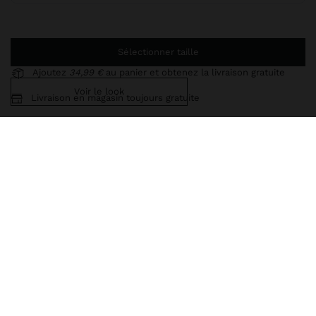
Sélectionner taille
Ajoutez
34,99 €
au panier et obtenez la livraison gratuite
Voir le look
Livraison en magasin toujours gratuite
248459
|
vert
Robe midi lisse et fluide. Col style halter avec détail en crochet.
Bretelles fines. Coupe évasée légère. Le mannequin mesure 1,79
m et porte la taille XS-S.
Vêtements
Robes
livraison, échanges et retours
vérifier la disponibilité en magasin
composition, soin et origine