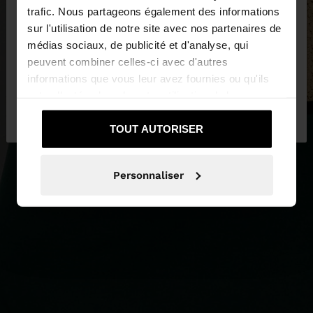
trafic. Nous partageons également des informations
sur l'utilisation de notre site avec nos partenaires de
Vous accédez au site depuis France. Voulez-vous
médias sociaux, de publicité et d'analyse, qui
parcourir notre site au United States?
peuvent combiner celles-ci avec d'autres
informations que vous leur avez fournies ou qu'ils
ont collectées lors de votre utilisation de leurs
Non, je souhaite
Oui, dirigez-moi vers
services.
rester sur France
United States
TOUT AUTORISER
Personnaliser