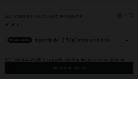
+1
SAC À DOS EN NYLON AVEC PENDENTIF
49,99 €
Ajoutez
34,99 €
au panier et obtenez la livraison gratuite
Ajouter au panier
Livraison en magasin toujours gratuite
248493
|
écru
Sac à dos en nylon grand et uni. Doublure et poche intérieure
contrastantes. Compartiment pour ordinateur portable. Fermeture
avec cordon pour froncer et rabat avec boucles de libération.
Pendentif imprimé avec mousqueton. Poches extérieures. Sangle
arrière pour adapter au trolley. Dragonne fixe à la partie
supérieure. Bretelles arrière rembourrées pour plus de confort.