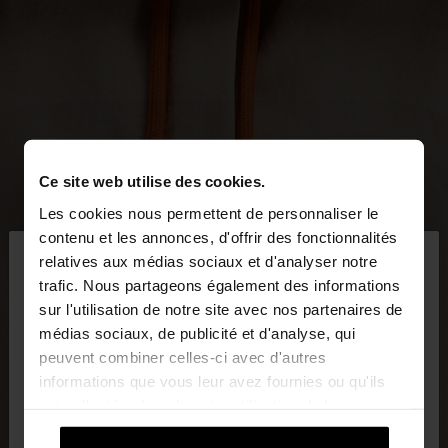
Ce site web utilise des cookies.
Les cookies nous permettent de personnaliser le
×
contenu et les annonces, d'offrir des fonctionnalités
bonjour
relatives aux médias sociaux et d'analyser notre
trafic. Nous partageons également des informations
sur l'utilisation de notre site avec nos partenaires de
Vous accédez au site depuis France. Voulez-vous
médias sociaux, de publicité et d'analyse, qui
parcourir notre site au United States?
peuvent combiner celles-ci avec d'autres
informations que vous leur avez fournies ou qu'ils
ont collectées lors de votre utilisation de leurs
Non, je souhaite
Oui, dirigez-moi vers
services.
rester sur France
United States