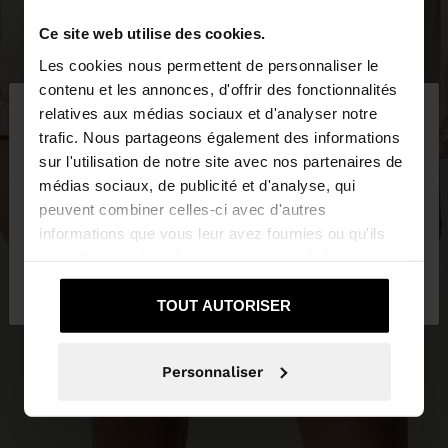
Ce site web utilise des cookies.
Les cookies nous permettent de personnaliser le
×
contenu et les annonces, d'offrir des fonctionnalités
bonjour
relatives aux médias sociaux et d'analyser notre
trafic. Nous partageons également des informations
sur l'utilisation de notre site avec nos partenaires de
Vous accédez au site depuis France. Voulez-vous
médias sociaux, de publicité et d'analyse, qui
parcourir notre site au United States?
peuvent combiner celles-ci avec d'autres
informations que vous leur avez fournies ou qu'ils
ont collectées lors de votre utilisation de leurs
Non, je souhaite
Oui, dirigez-moi vers
services.
rester sur France
United States
TOUT AUTORISER
Personnaliser