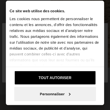
Ce site web utilise des cookies.
Les cookies nous permettent de personnaliser le
×
contenu et les annonces, d'offrir des fonctionnalités
bonjour
relatives aux médias sociaux et d'analyser notre
trafic. Nous partageons également des informations
sur l'utilisation de notre site avec nos partenaires de
Vous accédez au site depuis France. Voulez-vous
médias sociaux, de publicité et d'analyse, qui
parcourir notre site au United States?
peuvent combiner celles-ci avec d'autres
informations que vous leur avez fournies ou qu'ils
ont collectées lors de votre utilisation de leurs
Non, je souhaite
Oui, dirigez-moi vers
services.
rester sur France
United States
TOUT AUTORISER
Personnaliser