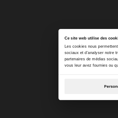
Ce site web utilise des cook
bonjour
Les cookies nous permettent d
sociaux et d'analyser notre t
partenaires de médias sociaux
Vous accédez au site
vous leur avez fournies ou qu'
Person