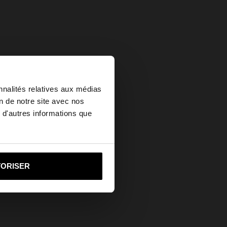
×
nnalités relatives aux médias
on de notre site avec nos
 d'autres informations que
ed States?
i vers United States
TORISER