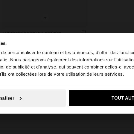
+
LUNETTES DE SOLEIL RONDES
49,99 €
ies.
e personnaliser le contenu et les annonces, d'offrir des fonctio
rafic. Nous partageons également des informations sur l'utilisati
, de publicité et d'analyse, qui peuvent combiner celles-ci avec
 depuis France. Voulez-vous parcourir notre site au Unit
ils ont collectées lors de votre utilisation de leurs services.
Non, je souhaite rester sur France
Oui, dirigez-mo
naliser
TOUT AU