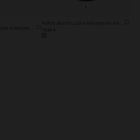
+
PORTE-BOUTEILLES À RAYURES EN NYLON
SANDALES PLATES EN CUIR POMPONS MULTICOLORES
19,99 €