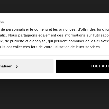
ies.
e personnaliser le contenu et les annonces, d'offrir des fonctio
rafic. Nous partageons également des informations sur l'utilisati
, de publicité et d'analyse, qui peuvent combiner celles-ci avec
 depuis France. Voulez-vous parcourir notre site au Unit
ils ont collectées lors de votre utilisation de leurs services.
Non, je souhaite rester sur France
Oui, dirigez-mo
naliser
TOUT AU