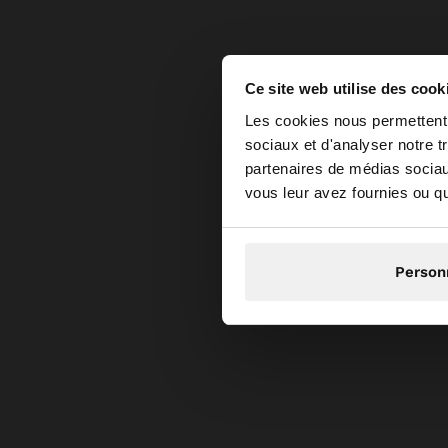
Ce site web utilise des cook
bonjour
Les cookies nous permettent d
sociaux et d'analyser notre t
partenaires de médias sociaux
Vous accédez au site
vous leur avez fournies ou qu'
Person