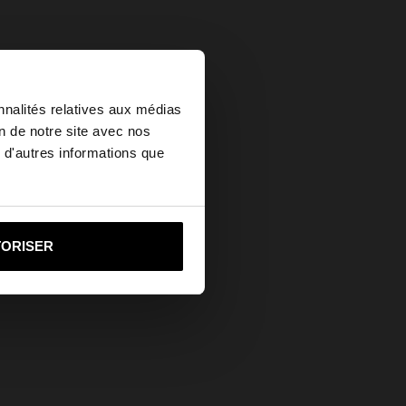
×
nnalités relatives aux médias
on de notre site avec nos
 d'autres informations que
ed States?
i vers United States
TORISER