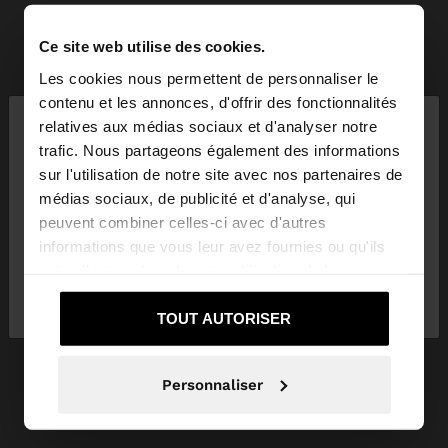
Ce site web utilise des cookies.
Les cookies nous permettent de personnaliser le
×
contenu et les annonces, d'offrir des fonctionnalités
bonjour
relatives aux médias sociaux et d'analyser notre
trafic. Nous partageons également des informations
sur l'utilisation de notre site avec nos partenaires de
Vous accédez au site depuis France. Voulez-vous
médias sociaux, de publicité et d'analyse, qui
parcourir notre site au United States?
peuvent combiner celles-ci avec d'autres
informations que vous leur avez fournies ou qu'ils
ont collectées lors de votre utilisation de leurs
Non, je souhaite
Oui, dirigez-moi vers
services.
rester sur France
United States
TOUT AUTORISER
Personnaliser