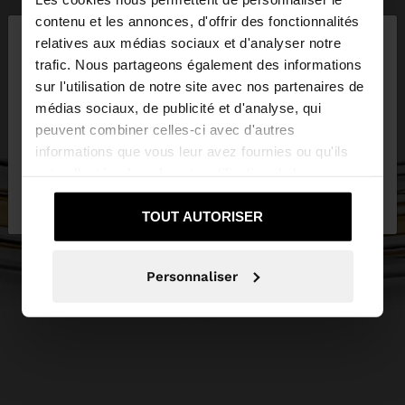
×
contenu et les annonces, d'offrir des fonctionnalités
bonjour
relatives aux médias sociaux et d'analyser notre
trafic. Nous partageons également des informations
sur l'utilisation de notre site avec nos partenaires de
Vous accédez au site depuis France. Voulez-vous
médias sociaux, de publicité et d'analyse, qui
parcourir notre site au United States?
peuvent combiner celles-ci avec d'autres
informations que vous leur avez fournies ou qu'ils
ont collectées lors de votre utilisation de leurs
Non, je souhaite
Oui, dirigez-moi vers
services.
rester sur France
United States
TOUT AUTORISER
Personnaliser