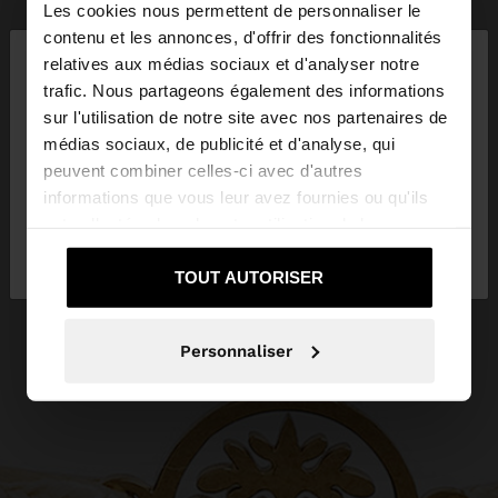
Les cookies nous permettent de personnaliser le
×
contenu et les annonces, d'offrir des fonctionnalités
bonjour
relatives aux médias sociaux et d'analyser notre
trafic. Nous partageons également des informations
sur l'utilisation de notre site avec nos partenaires de
Vous accédez au site depuis France. Voulez-vous
médias sociaux, de publicité et d'analyse, qui
parcourir notre site au United States?
peuvent combiner celles-ci avec d'autres
informations que vous leur avez fournies ou qu'ils
ont collectées lors de votre utilisation de leurs
Non, je souhaite
Oui, dirigez-moi vers
services.
rester sur France
United States
TOUT AUTORISER
Personnaliser