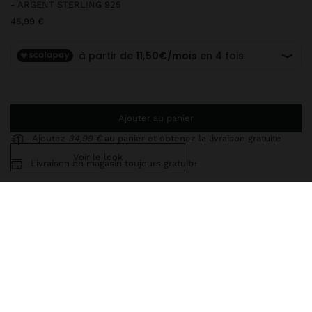
- ARGENT STERLING 925
45,99 €
Ajouter au panier
Ajoutez
34,99 €
au panier et obtenez la livraison gratuite
Voir le look
Livraison en magasin toujours gratuite
247295
|
bleu
Cet article en argent est doté d'un placage en or 18 carats qui lui
donne une apparence élégante et élève sa qualité. Cependant, un
contact prolongé avec l’eau doit être évité afin qu’il puisse
conserver longtemps son éclat et sa finition intacte. Dans notre
collection argentée, vous trouverez les accessoires idéaux pour
un usage quotidien et pour les occasions spéciales.