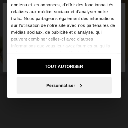
×
contenu et les annonces, d'offrir des fonctionnalités
bonjour
relatives aux médias sociaux et d'analyser notre
trafic. Nous partageons également des informations
sur l'utilisation de notre site avec nos partenaires de
Vous accédez au site depuis France. Voulez-vous
médias sociaux, de publicité et d'analyse, qui
parcourir notre site au United States?
peuvent combiner celles-ci avec d'autres
informations que vous leur avez fournies ou qu'ils
ont collectées lors de votre utilisation de leurs
Non, je souhaite
Oui, dirigez-moi vers
services.
rester sur France
United States
TOUT AUTORISER
Personnaliser