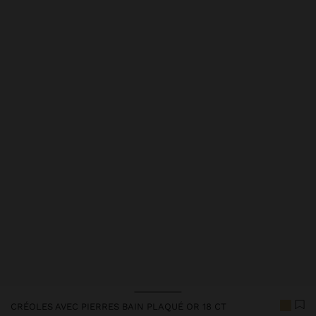
Prix réduit de
à
CRÉOLES AVEC PIERRES BAIN PLAQUÉ OR 18 CT