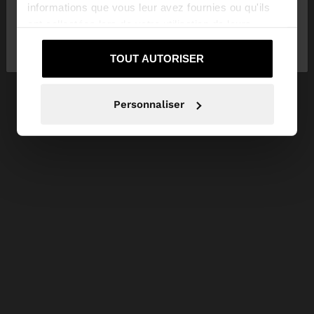
informations que vous leur avez fournies ou qu'ils
ont collectées lors de votre utilisation de leurs
Non, je souhaite
Oui, dirigez-moi vers
services.
rester sur France
United States
TOUT AUTORISER
Personnaliser