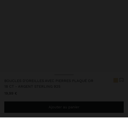
BOUCLES D'OREILLES AVEC PIERRES PLAQUÉ OR
18 CT - ARGENT STERLING 925
19,99 €
Ajouter au panier
Ajoutez
34,99 €
au panier et obtenez la livraison gratuite