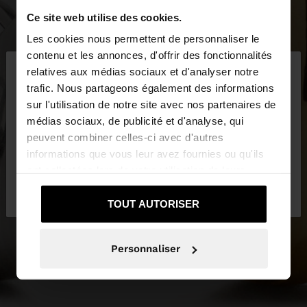
Ce site web utilise des cookies.
Les cookies nous permettent de personnaliser le
×
contenu et les annonces, d'offrir des fonctionnalités
bonjour
relatives aux médias sociaux et d'analyser notre
trafic. Nous partageons également des informations
sur l'utilisation de notre site avec nos partenaires de
Vous accédez au site depuis France. Voulez-vous
médias sociaux, de publicité et d'analyse, qui
parcourir notre site au United States?
peuvent combiner celles-ci avec d'autres
informations que vous leur avez fournies ou qu'ils
ont collectées lors de votre utilisation de leurs
Non, je souhaite
Oui, dirigez-moi vers
services.
rester sur France
United States
TOUT AUTORISER
Personnaliser