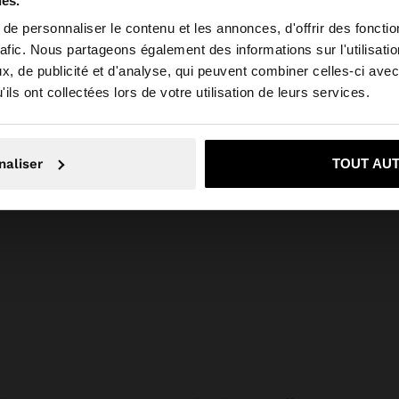
ies.
e personnaliser le contenu et les annonces, d'offrir des fonctio
rafic. Nous partageons également des informations sur l'utilisati
, de publicité et d'analyse, qui peuvent combiner celles-ci avec
 depuis France. Voulez-vous parcourir notre site au Unit
ils ont collectées lors de votre utilisation de leurs services.
+
Non, je souhaite rester sur France
Oui, dirigez-mo
FOULARD IMPRIMÉ 100% COTON
naliser
TOUT AU
SAC CABAS EN TOILE AVEC BASE EN ROTIN L
19,99 €