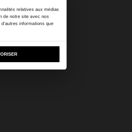
×
nnalités relatives aux médias
on de notre site avec nos
 d'autres informations que
ed States?
i vers United States
TORISER