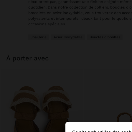
décolorent pas, garantissant une finition soignée mêm
quotidien. Dans notre collection de colliers, boucles d'o
bracelets en acier inoxydable, vous trouverez des acce
polyvalents et intemporels, idéaux tant pour le quotidi
occasions spéciales.
Joaillerie
Acier Inoxydable
Boucles d’oreilles
à porter avec