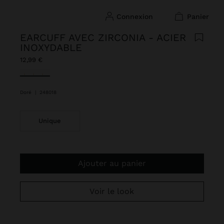
connexion
panier
EARCUFF AVEC ZIRCONIA - ACIER
INOXYDABLE
12,99 €
sélectionné(s)
Doré
|
248018
Unique
Ajouter au panier
Voir le look