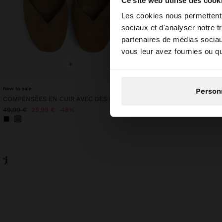
Ce site web utilise des cook
bonjour
Les cookies nous permettent d
sociaux et d'analyser notre t
partenaires de médias sociaux
Vous accédez au site
vous leur avez fournies ou qu'
+
+
New to sale
Personalized
Online Exclusive
Person
COMPENSÉES EN CUIR AVEC DES LANIÈRES À LA CHEVILLE
39,99 €
49,99 €
25,99 €
48%