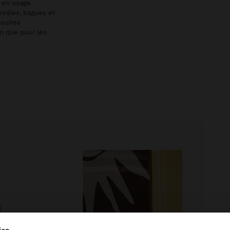
e en usage
reilles, bagues et
ssoires
en que pour les