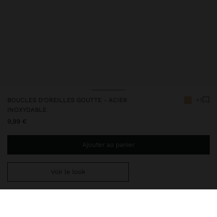
BOUCLES D'OREILLES GOUTTE - ACIER
+1
INOXYDABLE
9,99 €
Ajouter au panier
Voir le look
Ajoutez
34,99 €
au panier et obtenez la livraison gratuite