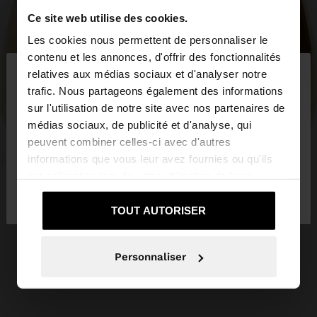
Ce site web utilise des cookies.
Les cookies nous permettent de personnaliser le
×
contenu et les annonces, d'offrir des fonctionnalités
bonjour
relatives aux médias sociaux et d'analyser notre
trafic. Nous partageons également des informations
sur l'utilisation de notre site avec nos partenaires de
Vous accédez au site depuis France. Voulez-vous
médias sociaux, de publicité et d'analyse, qui
parcourir notre site au United States?
peuvent combiner celles-ci avec d'autres
informations que vous leur avez fournies ou qu'ils
ont collectées lors de votre utilisation de leurs
Non, je souhaite
Oui, dirigez-moi vers
services.
rester sur France
United States
TOUT AUTORISER
Personnaliser