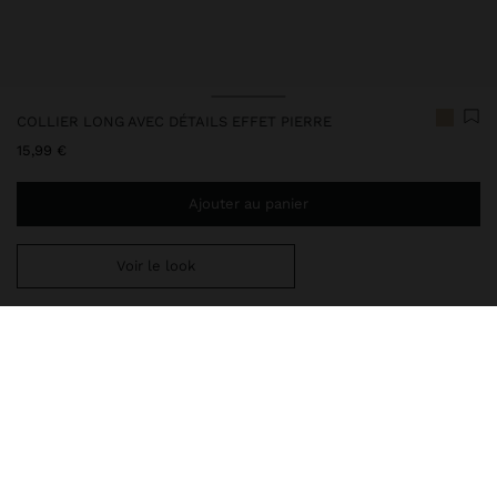
COLLIER LONG AVEC DÉTAILS EFFET PIERRE
15,99 €
Ajouter au panier
Voir le look
Ajoutez
34,99 €
au panier et obtenez la livraison gratuite
Livraison en magasin toujours gratuite
242571
|
beige
Collier long double avec chaîne de serpent. Détails en résine de