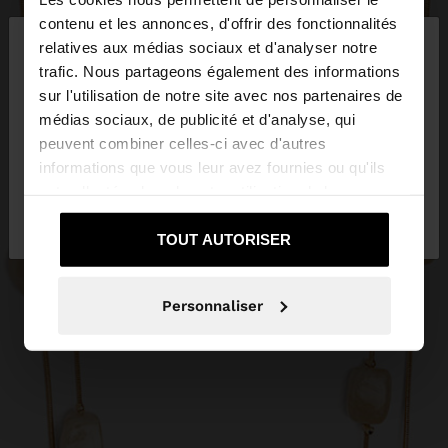
×
contenu et les annonces, d'offrir des fonctionnalités
bonjour
relatives aux médias sociaux et d'analyser notre
trafic. Nous partageons également des informations
sur l'utilisation de notre site avec nos partenaires de
Vous accédez au site depuis France. Voulez-vous
médias sociaux, de publicité et d'analyse, qui
parcourir notre site au United States?
peuvent combiner celles-ci avec d'autres
informations que vous leur avez fournies ou qu'ils
ont collectées lors de votre utilisation de leurs
Non, je souhaite
Oui, dirigez-moi vers
services.
rester sur France
United States
TOUT AUTORISER
Personnaliser