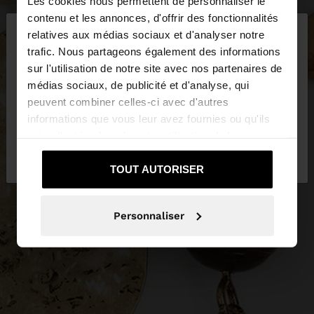
Les cookies nous permettent de personnaliser le
×
contenu et les annonces, d'offrir des fonctionnalités
bonjour
relatives aux médias sociaux et d'analyser notre
trafic. Nous partageons également des informations
sur l'utilisation de notre site avec nos partenaires de
Vous accédez au site depuis France. Voulez-vous
médias sociaux, de publicité et d'analyse, qui
parcourir notre site au United States?
peuvent combiner celles-ci avec d'autres
informations que vous leur avez fournies ou qu'ils
ont collectées lors de votre utilisation de leurs
Non, je souhaite
Oui, dirigez-moi vers
services.
rester sur France
United States
TOUT AUTORISER
Personnaliser