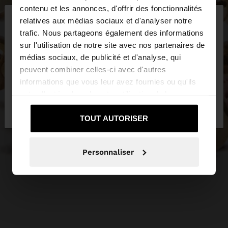
×
contenu et les annonces, d'offrir des fonctionnalités
bonjour
relatives aux médias sociaux et d'analyser notre
trafic. Nous partageons également des informations
sur l'utilisation de notre site avec nos partenaires de
Vous accédez au site depuis France. Voulez-vous
médias sociaux, de publicité et d'analyse, qui
parcourir notre site au United States?
peuvent combiner celles-ci avec d'autres
informations que vous leur avez fournies ou qu'ils
ont collectées lors de votre utilisation de leurs
Non, je souhaite
Oui, dirigez-moi vers
services.
rester sur France
United States
TOUT AUTORISER
Personnaliser