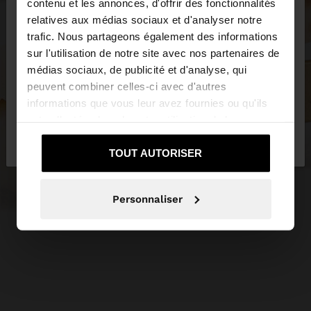
×
contenu et les annonces, d'offrir des fonctionnalités
bonjour
relatives aux médias sociaux et d'analyser notre
trafic. Nous partageons également des informations
sur l'utilisation de notre site avec nos partenaires de
Vous accédez au site depuis France. Voulez-vous
médias sociaux, de publicité et d'analyse, qui
parcourir notre site au United States?
peuvent combiner celles-ci avec d'autres
informations que vous leur avez fournies ou qu'ils
ont collectées lors de votre utilisation de leurs
Non, je souhaite
Oui, dirigez-moi vers
services.
rester sur France
United States
TOUT AUTORISER
Personnaliser