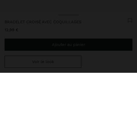
BRACELET CROISÉ AVEC COQUILLAGES
12,99 €
Ajouter au panier
Voir le look
Ajoutez
34,99 €
au panier et obtenez la livraison gratuite
Livraison en magasin toujours gratuite
247448
|
blanc
Bracelet croisé avec détail de coquillages aux extrémités. Effet
vieilli. Finition dorée.
Bijoux
Bracelets