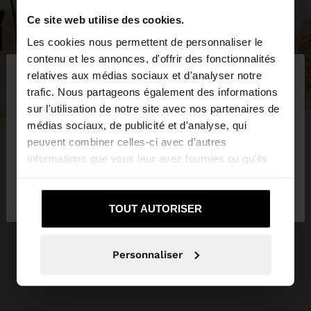
Ce site web utilise des cookies.
Les cookies nous permettent de personnaliser le
×
contenu et les annonces, d'offrir des fonctionnalités
bonjour
relatives aux médias sociaux et d'analyser notre
trafic. Nous partageons également des informations
sur l'utilisation de notre site avec nos partenaires de
Vous accédez au site depuis France. Voulez-vous
médias sociaux, de publicité et d'analyse, qui
parcourir notre site au United States?
peuvent combiner celles-ci avec d'autres
informations que vous leur avez fournies ou qu'ils
ont collectées lors de votre utilisation de leurs
Non, je souhaite
Oui, dirigez-moi vers
services.
rester sur France
United States
TOUT AUTORISER
Personnaliser