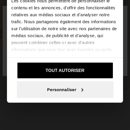
Les cookies nous permettent de personnaliser le
×
contenu et les annonces, d'offrir des fonctionnalités
bonjour
relatives aux médias sociaux et d'analyser notre
trafic. Nous partageons également des informations
sur l'utilisation de notre site avec nos partenaires de
Vous accédez au site depuis France. Voulez-vous
médias sociaux, de publicité et d'analyse, qui
parcourir notre site au United States?
peuvent combiner celles-ci avec d'autres
informations que vous leur avez fournies ou qu'ils
ont collectées lors de votre utilisation de leurs
Non, je souhaite
Oui, dirigez-moi vers
services.
rester sur France
United States
TOUT AUTORISER
Personnaliser