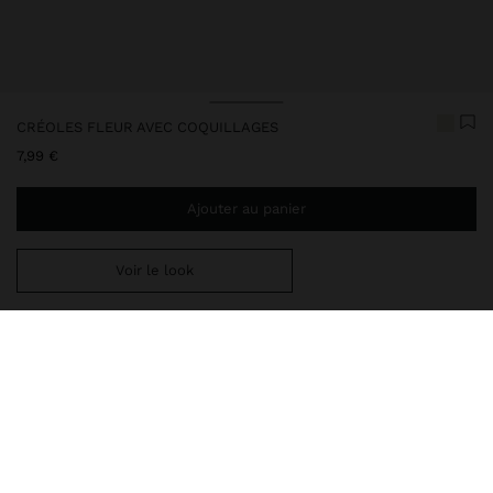
CRÉOLES FLEUR AVEC COQUILLAGES
7,99 €
Ajouter au panier
Voir le look
Ajoutez
34,99 €
au panier et obtenez la livraison gratuite
Livraison en magasin toujours gratuite
247451
|
blanc
Créoles ouvertes avec pendentif en forme de fleur de coquillage.