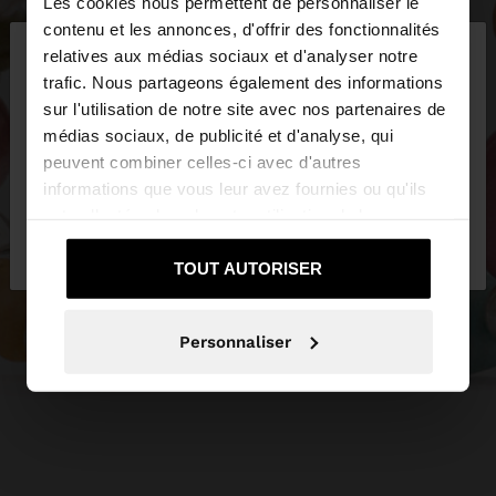
Les cookies nous permettent de personnaliser le
×
contenu et les annonces, d'offrir des fonctionnalités
bonjour
relatives aux médias sociaux et d'analyser notre
trafic. Nous partageons également des informations
sur l'utilisation de notre site avec nos partenaires de
Vous accédez au site depuis France. Voulez-vous
médias sociaux, de publicité et d'analyse, qui
parcourir notre site au United States?
peuvent combiner celles-ci avec d'autres
informations que vous leur avez fournies ou qu'ils
ont collectées lors de votre utilisation de leurs
Non, je souhaite
Oui, dirigez-moi vers
services.
rester sur France
United States
TOUT AUTORISER
Personnaliser