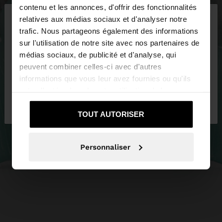
×
contenu et les annonces, d'offrir des fonctionnalités
bonjour
relatives aux médias sociaux et d'analyser notre
trafic. Nous partageons également des informations
sur l'utilisation de notre site avec nos partenaires de
Vous accédez au site depuis France. Voulez-vous
médias sociaux, de publicité et d'analyse, qui
parcourir notre site au United States?
peuvent combiner celles-ci avec d'autres
informations que vous leur avez fournies ou qu'ils
ont collectées lors de votre utilisation de leurs
Non, je souhaite
Oui, dirigez-moi vers
services.
rester sur France
United States
TOUT AUTORISER
Personnaliser