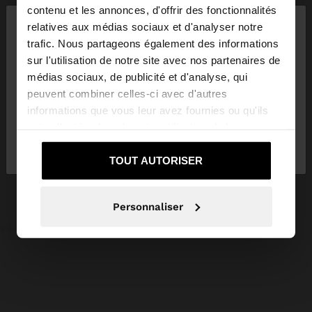
×
contenu et les annonces, d'offrir des fonctionnalités
bonjour
relatives aux médias sociaux et d'analyser notre
trafic. Nous partageons également des informations
sur l'utilisation de notre site avec nos partenaires de
Vous accédez au site depuis France. Voulez-vous
médias sociaux, de publicité et d'analyse, qui
parcourir notre site au United States?
peuvent combiner celles-ci avec d'autres
informations que vous leur avez fournies ou qu'ils
ont collectées lors de votre utilisation de leurs
Non, je souhaite
Oui, dirigez-moi vers
services.
rester sur France
United States
TOUT AUTORISER
Personnaliser