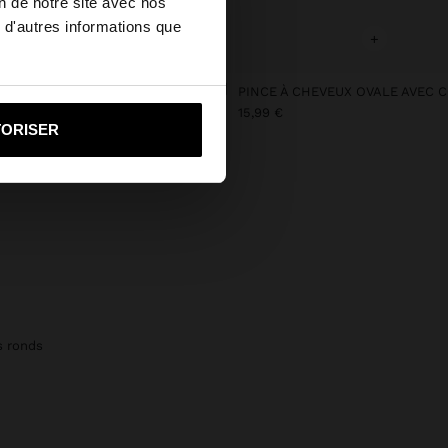
on de notre site avec nos
 d'autres informations que
ed States?
+
+
SAC SHOPPER EN TOILE AVEC PENDENTIF
i vers United States
€
15,99 €
TORISER
s ronds