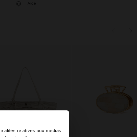
Aide
×
nnalités relatives aux médias