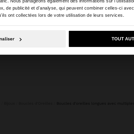
rafic. Nous partageons également des informations sur l'utilisati
, de publicité et d'analyse, qui peuvent combiner celles-ci avec
 depuis France. Voulez-vous parcourir notre site au Unit
+
ils ont collectées lors de votre utilisation de leurs services.
C RAYURES
Online Exclusive
Non, je souhaite rester sur France
Oui, dirigez-mo
SHORTS UNIS 100% COTON
25,99 
naliser
TOUT AU
39,99 €
s
Bijoux
Boucles d'Oreilles
boucles d'oreilles longues avec multiple