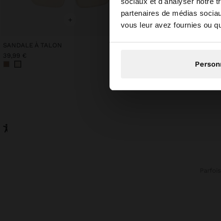
sociaux et d'analyser notre t
partenaires de médias sociaux
Vous accédez au site
+
+
vous leur avez fournies ou qu'
SANDALE À TALON
T-SHIRT EN COTON AVE
39,99 €
19,99 €
Person
Parfoi