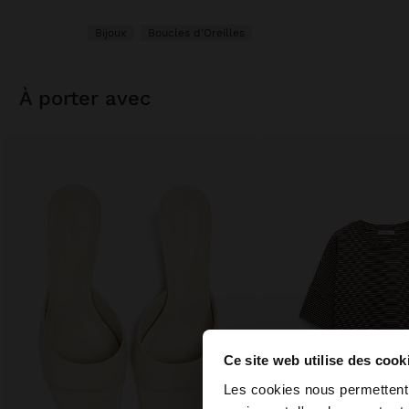
Bijoux
Boucles d'Oreilles
à porter avec
Ce site web utilise des cook
bonjour
Les cookies nous permettent d