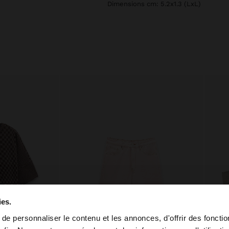
Dimensions cm: 5.2x1.3 (LxL)
ies.
e personnaliser le contenu et les annonces, d'offrir des fonctio