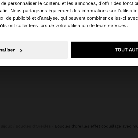
e personnaliser le contenu et les annonces, d'offrir des fonctio
rafic. Nous partageons également des informations sur l'utilisati
, de publicité et d'analyse, qui peuvent combiner celles-ci avec
 depuis France. Voulez-vous parcourir notre site au Unit
ils ont collectées lors de votre utilisation de leurs services.
+
Non, je souhaite rester sur France
Oui, dirigez-mo
PANTALON CROPPED STYLE BOMBACHE
49,99 
naliser
TOUT AU
45,99 €
29,99 €
35%
Bijoux
Boucles d'Oreilles
boucles d'oreilles effet coquillage avec mu