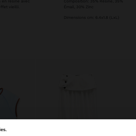
s en résine avec
Composition: 35% Résine, 35%
et vieilli.
Émail, 30% Zinc
Dimensions cm: 6.4x1.8 (LxL)
ies.