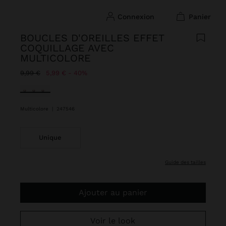
connexion
panier
BOUCLES D'OREILLES EFFET
COQUILLAGE AVEC
MULTICOLORE
Prix réduit de
à
9,99 €
5,99 €
40%
sélectionné(s)
Multicolore
|
247546
Unique
guide des tailles
Ajouter au panier
Voir le look