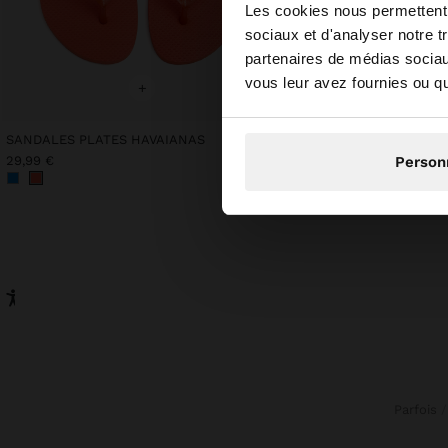
bonjour
Les cookies nous permettent d
sociaux et d'analyser notre t
partenaires de médias sociaux
Vous accédez au site
vous leur avez fournies ou qu'
+
+
SANDALES PLATES HAVAIANAS
Online Exclusive
T-SHIRT AVEC COTON
29,99 €
Person
22,99 €
Parfois