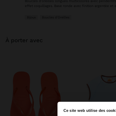
Boucles d'oreilles longues multicolores avec pendentif
effet coquillages. Base ronde avec finition argentée et eff
Bijoux
Boucles d'Oreilles
à porter avec
Ce site web utilise des cook