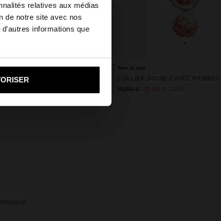
×
nnalités relatives aux médias
on de notre site avec nos
 d'autres informations que
ed States?
+
+
i vers United States
SAC SHOPPER EFFET PAILLE AVEC POCHETTE AMOVIBLE
New to sale
€
TORISER
19,99 €
12,99 €
35%
lticolore