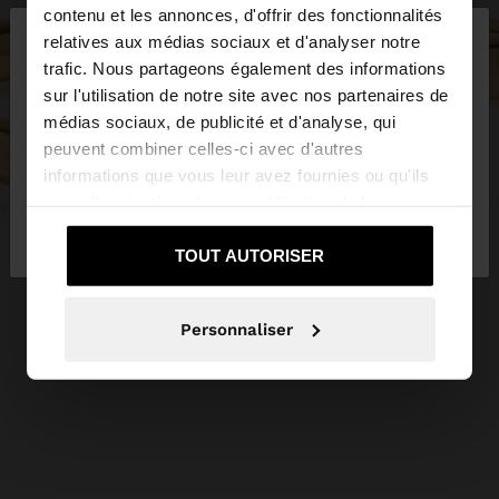
×
contenu et les annonces, d'offrir des fonctionnalités
bonjour
relatives aux médias sociaux et d'analyser notre
trafic. Nous partageons également des informations
sur l'utilisation de notre site avec nos partenaires de
Vous accédez au site depuis France. Voulez-vous
médias sociaux, de publicité et d'analyse, qui
parcourir notre site au United States?
peuvent combiner celles-ci avec d'autres
informations que vous leur avez fournies ou qu'ils
ont collectées lors de votre utilisation de leurs
Non, je souhaite
Oui, dirigez-moi vers
services.
rester sur France
United States
TOUT AUTORISER
Personnaliser