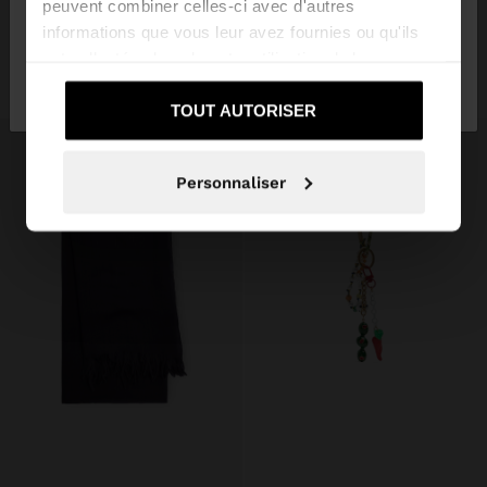
peuvent combiner celles-ci avec d'autres
LUNETTES DE SOLEIL CARRÉES
PORTE-CLÉS CHARM OURS CUPCAKE - THE PERFECT MATCH
informations que vous leur avez fournies ou qu'ils
22,99 €
12,99 €
43%
25,99 €
15,99 €
38%
ont collectées lors de votre utilisation de leurs
Non, je souhaite
Oui, dirigez-moi vers
+2
services.
rester sur France
United States
TOUT AUTORISER
Personnaliser