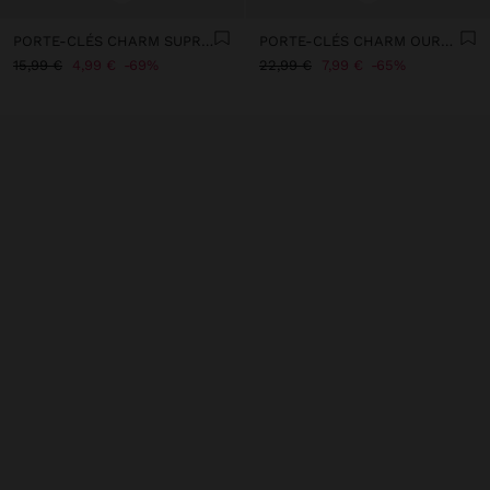
PORTE-CLÉS CHARM SUPRISE FUR FRIENDS
PORTE-CLÉS CHARM OURSON AVEC MOUSQUETON EN CŒUR
15,99 €
4,99 €
69%
22,99 €
7,99 €
65%